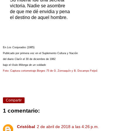
victoria. Nadie se asombre
de que me dé envidia y pena
el destino de aquel hombre.
En
Los Conjurados
(1985)
Publicado por primera vez en el Suplemento Cultura y Nación
del diario
Clarín
el 30 de diciembre de 1982
bajo el título
Milonga de un soldado
Foto: Captura cortometraje
Borges 75
de G. Zorroaquín y B. Docampo Feijoó
Compartir
1 comentario:
Cristóbal
2 de abril de 2018 a las 4:26 p.m.